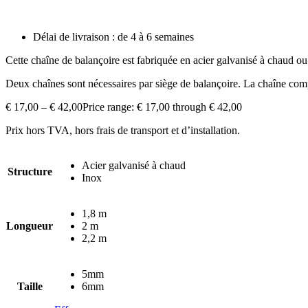
Délai de livraison : de 4 à 6 semaines
Cette chaîne de balançoire est fabriquée en acier galvanisé à chaud o
Deux chaînes sont nécessaires par siège de balançoire. La chaîne comp
€
17,00
–
€
42,00
Price range: € 17,00 through € 42,00
Prix hors TVA, hors frais de transport et d’installation.
Acier galvanisé à chaud
Structure
Inox
1,8 m
Longueur
2 m
2,2 m
5mm
Taille
6mm