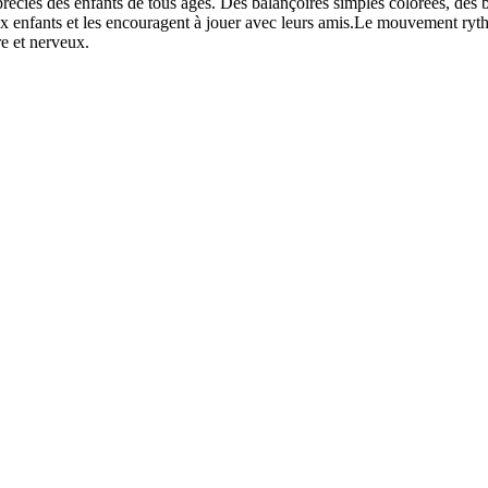
s des enfants de tous âges. Des balançoires simples colorées, des bala
aux enfants et les encouragent à jouer avec leurs amis.Le mouvement ryt
re et nerveux.