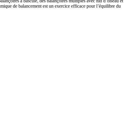
nçoires à bascule, des balançoires multiples avec nid d’oiseau et
hmique de balancement est un exercice efficace pour l’équilibre du