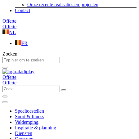
Onze recente realisaties en projecten
Contact
Offerte
Offerte
NL
FR
Zoeken
Offerte
Offerte
Zoek
...
Speeltoestellen
Sport & fitness
Valdemping
Inspiratie & planning
Diensten
Over ons