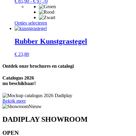
€
85,90
-
€
97,70
Prijsklasse:
productpagina
€ 85,90
tot
€ 97,70
Opties selecteren
Dit
product
heeft
meerdere
Rubber Kunstgrastegel
variaties.
Deze
€
23,80
optie
kan
Ontdek onze brochures en catalogi
gekozen
worden
op
Catalogus 2026
de
nu beschikbaar!
productpagina
Bekijk meer
DADIPLAY SHOWROOM
OPEN