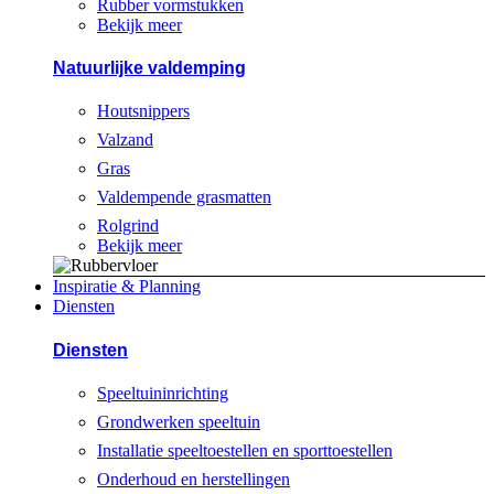
Rubber vormstukken
Bekijk meer
Natuurlijke valdemping
Houtsnippers
Valzand
Gras
Valdempende grasmatten
Rolgrind
Bekijk meer
Inspiratie & Planning
Diensten
Diensten
Speeltuininrichting
Grondwerken speeltuin
Installatie speeltoestellen en sporttoestellen
Onderhoud en herstellingen