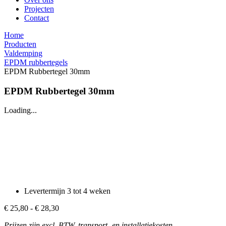
Projecten
Contact
Home
Producten
Valdemping
EPDM rubbertegels
EPDM Rubbertegel 30mm
EPDM Rubbertegel 30mm
Loading...
Levertermijn 3 tot 4 weken
€
25,80
-
€
28,30
Prijsklasse:
€ 25,80
Prijzen zijn excl. BTW, transport- en installatiekosten