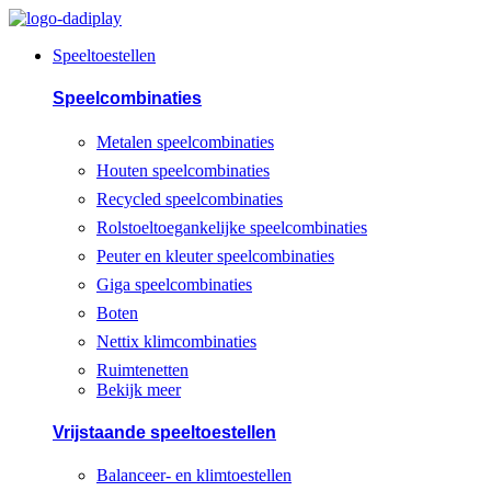
Spring
naar
Speeltoestellen
de
inhoud
Speelcombinaties
Metalen speelcombinaties
Houten speelcombinaties
Recycled speelcombinaties
Rolstoeltoegankelijke speelcombinaties
Peuter en kleuter speelcombinaties
Giga speelcombinaties
Boten
Nettix klimcombinaties
Ruimtenetten
Bekijk meer
Vrijstaande speeltoestellen
Balanceer- en klimtoestellen