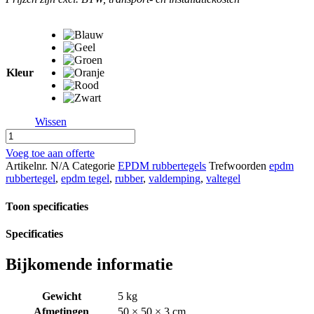
tot
€ 28,30
Kleur
Wissen
EPDM
Rubbertegel
Voeg toe aan offerte
30mm
Artikelnr.
N/A
Categorie
EPDM rubbertegels
Trefwoorden
epdm
aantal
rubbertegel
,
epdm tegel
,
rubber
,
valdemping
,
valtegel
Toon specificaties
Specificaties
Bijkomende informatie
Gewicht
5 kg
Afmetingen
50 × 50 × 3 cm