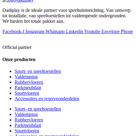
Dadiplay is de ideale partner voor speeltuininrichting. Van ontwerp
tot installatie, van speeltoestellen tot valdempende ondergronden.
We bieden het totale pakket aan.
Facebook-f
Instagram
Whatsapp
Linkedin
Youtube
Envelope
Phone
Official partner
Onze producten
Sport- en speeltoestellen
Valdemping
Rubbervloeren
Parkmeubilair
Sportvloeren
Accessoires en reserveonderdelen
Sport- en speeltoestellen
Valdemping
Rubbervloeren
Parkmeubilair
Sportvloeren