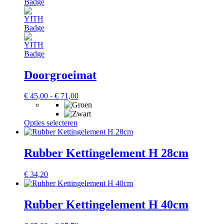
Doorgroeimat
€
45,00
-
€
71,00
Prijsklasse:
€ 45,00
tot
Opties selecteren
Dit
€ 71,00
product
heeft
meerdere
Rubber Kettingelement H 28cm
variaties.
Deze
€
34,20
optie
kan
gekozen
Rubber Kettingelement H 40cm
worden
op
de