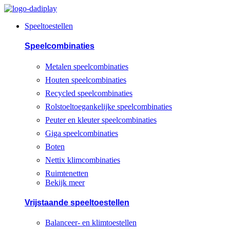
Spring
naar
Speeltoestellen
de
inhoud
Speelcombinaties
Metalen speelcombinaties
Houten speelcombinaties
Recycled speelcombinaties
Rolstoeltoegankelijke speelcombinaties
Peuter en kleuter speelcombinaties
Giga speelcombinaties
Boten
Nettix klimcombinaties
Ruimtenetten
Bekijk meer
Vrijstaande speeltoestellen
Balanceer- en klimtoestellen