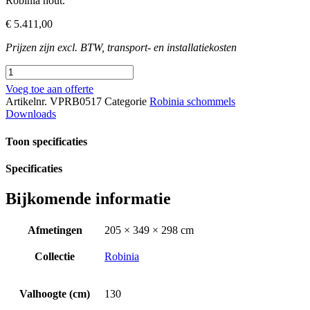
Robinia hout.
€
5.411,00
Prijzen zijn excl. BTW, transport- en installatiekosten
Robinia
schommel
Voeg toe aan offerte
met
Artikelnr.
VPRB0517
Categorie
Robinia schommels
mand
Downloads
aantal
Toon specificaties
Specificaties
Bijkomende informatie
Afmetingen
205 × 349 × 298 cm
Collectie
Robinia
Valhoogte (cm)
130