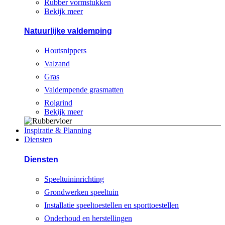
Rubber vormstukken
Bekijk meer
Natuurlijke valdemping
Houtsnippers
Valzand
Gras
Valdempende grasmatten
Rolgrind
Bekijk meer
Inspiratie & Planning
Diensten
Diensten
Speeltuininrichting
Grondwerken speeltuin
Installatie speeltoestellen en sporttoestellen
Onderhoud en herstellingen