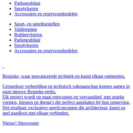
Parkmeubilair
Sportvloeren
Accessoires en reserveonderdelen
Sport- en speeltoestellen
Valdemping
Rubbervloeren
Parkmeubilair
Sportvloeren
Accessoires en reserveonderdelen
Bespoke, waar geavanceerde techniek en kunst elkaar ontmoeten.
Grenzeloze verbeelding en technisch vakmanschap komen samen in
onze nieuwe Bespoke-reeks.
Elk project wordt op maat ontworpen en vervaardigd, met unieke
vormen, kleuren en thema’s die perfect aansluiten bij hun omgeving.
Het resultaat: exclusieve speelconcepten die architectuur, kunst en
spel naadloos met elkaar verbinden.
Nieuw! Showroom