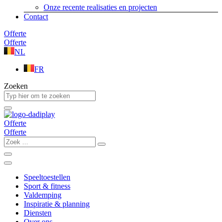
Onze recente realisaties en projecten
Contact
Offerte
Offerte
NL
FR
Zoeken
Offerte
Offerte
Zoek
...
Speeltoestellen
Sport & fitness
Valdemping
Inspiratie & planning
Diensten
Over ons